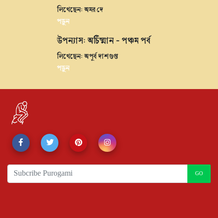
লিখেছেন: অমর দে
পড়ুন
উপন্যাস: অর্চিষ্মান - পঞ্চম পর্ব
লিখেছেন: অপূর্ব দাশগুপ্ত
পড়ুন
GO