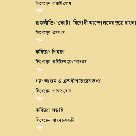
লিখেছেন: রাজর্ষি ঘোষ
পড়ুন
রাজনীতি: ‘কোটা’ বিরোধী আন্দোলনের সূত্রে বাংল
লিখেছেন: প্রণব দে
পড়ুন
কবিতা: শিহরণ
লিখেছেন: অরিজিত মুখোপাধ্যায়
পড়ুন
গল্প: আগুন ও এক দ্বীপান্তরের কথা
লিখেছেন: শাশ্বত বোস
পড়ুন
কবিতা: লড়াই
লিখেছেন: সায়ন চক্রবর্তী
পড়ুন