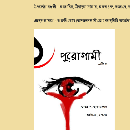
উপদেষ্টা মণ্ডলী - অমর মিত্র, মীরাতুন নাহার, অজয় চন্দ, অমর দে, ডঃ চন
প্রচ্ছদ ভাবনা - রাজর্ষি ঘোষ (রক্তক্ষরণকারী চোখের ছবিটি অন্তর্