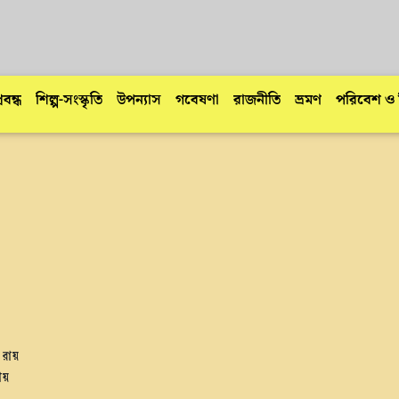
্রবন্ধ
শিল্প-সংস্কৃতি
উপন্যাস
গবেষণা
রাজনীতি
ভ্রমণ
পরিবেশ ও ব
া রায়
য়