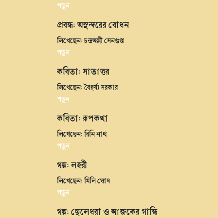
পড়ুন
প্রবন্ধ: অসুন্দরের বোধন
লিখেছেন: চন্দ্রমল্লী সেনগুপ্ত
পড়ুন
কবিতা: সাতাত্তর
লিখেছেন: বৈদূর্য্য সরকার
পড়ুন
কবিতা: রূপকথা
লিখেছেন: রিনি নাথ
পড়ুন
গল্প: লহরী
লিখেছেন: মিলি ঘোষ
পড়ুন
গল্প: ছেলেধরা ও আজকের গান্ধি