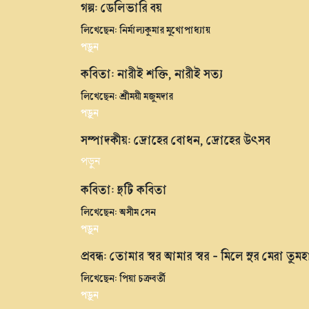
গল্প: ডেলিভারি বয়
লিখেছেন: নির্মাল্যকুমার মুখোপাধ্যায়
পড়ুন
কবিতা: নারীই শক্তি, নারীই সত্য
লিখেছেন: শ্রীময়ী মজুমদার
পড়ুন
সম্পাদকীয়: দ্রোহের বোধন, দ্রোহের উৎসব
পড়ুন
কবিতা: দুটি কবিতা
লিখেছেন: অসীম সেন
পড়ুন
প্রবন্ধ: তোমার স্বর আমার স্বর - মিলে সুর মেরা তুমহ
লিখেছেন: পিয়া চক্রবর্তী
পড়ুন