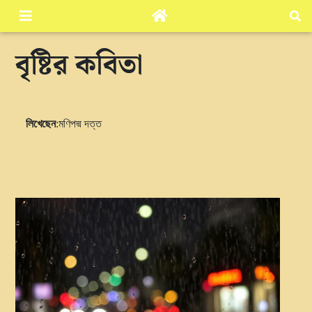
বৃষ্টির কবিতা
লিখেছেন
:মণিপদ্ম দত্ত