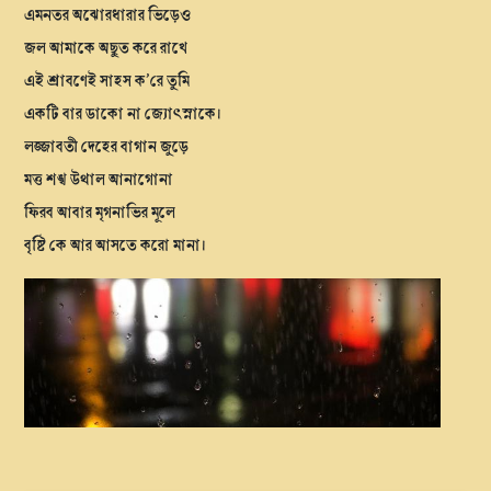
এমনতর অঝোরধারার ভিড়েও
জল আমাকে অছুত করে রাখে
এই শ্রাবণেই সাহস ক’রে তুমি
একটি বার ডাকো না জ্যোৎস্নাকে।
লজ্জাবতী দেহের বাগান জুড়ে
মত্ত শঙ্খ উথাল আনাগোনা
ফিরব আবার মৃগনাভির মূলে
বৃষ্টি কে আর আসতে করো মানা।